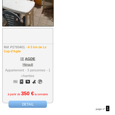
Réf. P2793401
- A 5 km de Le
Cap d'Agde
AGDE
Hérault
Appartement - 3 personnes - 1
chambre
350 €
à partir de
la semaine
DETAIL
1
page n°